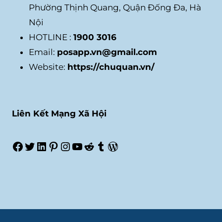
Phường Thịnh Quang, Quận Đống Đa, Hà
Nội
HOTLINE :
1900 3016
Email:
posapp.vn@gmail.com
Website:
https://chuquan.vn/
Liên Kết Mạng Xã Hội
Facebook
Twitter
LinkedIn
Pinterest
Instagram
Youtube
Reddit
Tumblr
WordPress