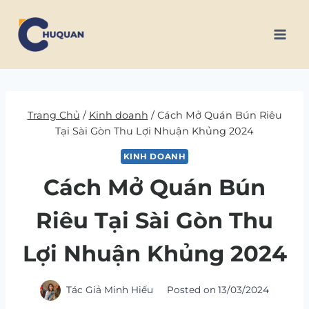
Skip
to
content
Trang Chủ
/
Kinh doanh
/
Cách Mở Quán Bún Riêu
Tại Sài Gòn Thu Lợi Nhuận Khủng 2024
KINH DOANH
Cách Mở Quán Bún
Riêu Tại Sài Gòn Thu
Lợi Nhuận Khủng 2024
Tác Giả
Minh Hiếu
Posted on
13/03/2024