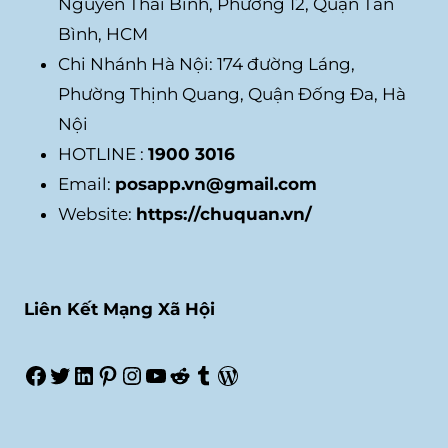
Nguyễn Thái Bình, Phường 12, Quận Tân
Bình, HCM
Chi Nhánh Hà Nội: 174 đường Láng,
Phường Thịnh Quang, Quận Đống Đa, Hà
Nội
HOTLINE :
1900 3016
Email:
posapp.vn@gmail.com
Website:
https://chuquan.vn/
Liên Kết Mạng Xã Hội
Facebook
Twitter
LinkedIn
Pinterest
Instagram
Youtube
Reddit
Tumblr
WordPress