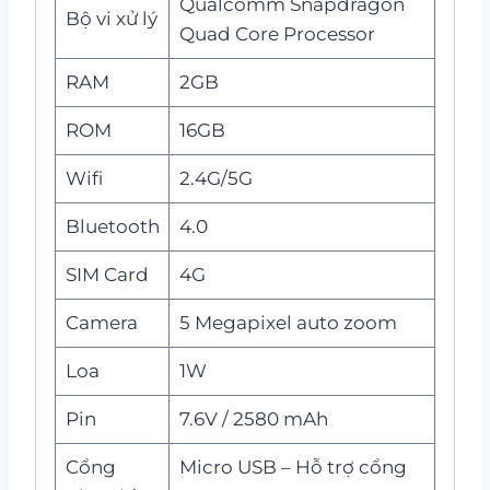
Qualcomm Snapdragon
Bộ vi xử lý
Quad Core Processor
RAM
2GB
ROM
16GB
Wifi
2.4G/5G
Bluetooth
4.0
SIM Card
4G
Camera
5 Megapixel auto zoom
Loa
1W
Pin
7.6V / 2580 mAh
Cổng
Micro USB – Hỗ trợ cổng