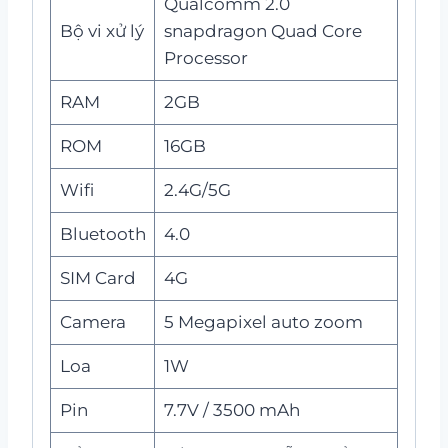
Qualcomm 2.0
Bộ vi xử lý
snapdragon Quad Core
Processor
RAM
2GB
ROM
16GB
Wifi
2.4G/5G
Bluetooth
4.0
SIM Card
4G
Camera
5 Megapixel auto zoom
Loa
1W
Pin
7.7V / 3500 mAh