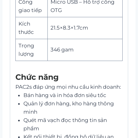
Cổng
Micro USB – Hỗ trợ cổng
giao tiếp
OTG
Kích
21.5×8.3×1.7cm
thước
Trọng
346 gam
lượng
Chức năng
PAC2s đáp ứng mọi nhu cầu kinh doanh:
Bán hàng và in hóa đơn siêu tốc
Quản lý đơn hàng, kho hàng thông
minh
Quét mã vạch đọc thông tin sản
phẩm
Kết nối thiết bị, đồng bộ dữ liệu an