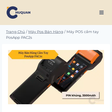
Skip
to
content
Trang Chủ
/
Máy Pos Bán Hàng
/
Máy POS cầm tay
PosApp PAC2s