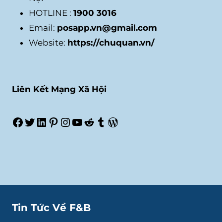
HOTLINE :
1900 3016
Email:
posapp.vn@gmail.com
Website:
https://chuquan.vn/
Liên Kết Mạng Xã Hội
Facebook
Twitter
LinkedIn
Pinterest
Instagram
Youtube
Reddit
Tumblr
WordPress
Tin Tức Về F&B