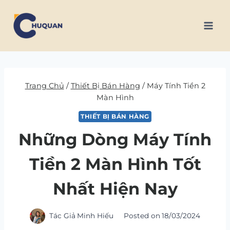
Skip
to
content
Trang Chủ
/
Thiết Bị Bán Hàng
/
Máy Tính Tiền 2
Màn Hình
THIẾT BỊ BÁN HÀNG
Những Dòng Máy Tính
Tiền 2 Màn Hình Tốt
Nhất Hiện Nay
Tác Giả
Minh Hiếu
Posted on
18/03/2024