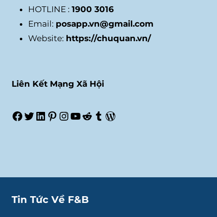
HOTLINE :
1900 3016
Email:
posapp.vn@gmail.com
Website:
https://chuquan.vn/
Liên Kết Mạng Xã Hội
Facebook
Twitter
LinkedIn
Pinterest
Instagram
Youtube
Reddit
Tumblr
WordPress
Tin Tức Về F&B