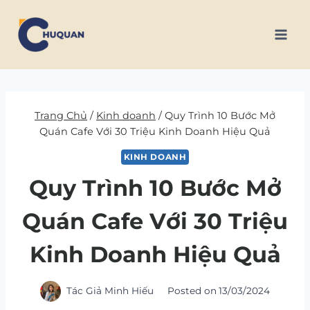
Skip
to
content
Trang Chủ
/
Kinh doanh
/
Quy Trình 10 Bước Mở
Quán Cafe Với 30 Triệu Kinh Doanh Hiệu Quả
KINH DOANH
Quy Trình 10 Bước Mở
Quán Cafe Với 30 Triệu
Kinh Doanh Hiệu Quả
Tác Giả
Minh Hiếu
Posted on
13/03/2024