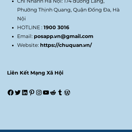
Chi Nhánh Hà Nội: 174 đường Láng,
Phường Thịnh Quang, Quận Đống Đa, Hà
Nội
HOTLINE :
1900 3016
Email:
posapp.vn@gmail.com
Website:
https://chuquan.vn/
Liên Kết Mạng Xã Hội
Facebook
Twitter
LinkedIn
Pinterest
Instagram
Youtube
Reddit
Tumblr
WordPress