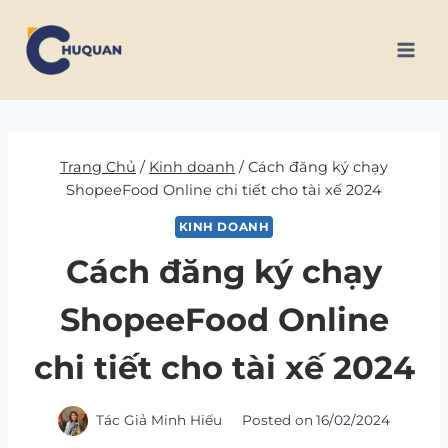
Skip
to
content
Trang Chủ
/
Kinh doanh
/
Cách đăng ký chạy
ShopeeFood Online chi tiết cho tài xế 2024
KINH DOANH
Cách đăng ký chạy
ShopeeFood Online
chi tiết cho tài xế 2024
Tác Giả
Minh Hiếu
Posted on
16/02/2024