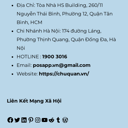
Địa Chỉ: Tòa Nhà HS Building, 260/11
Nguyễn Thái Bình, Phường 12, Quận Tân
Bình, HCM
Chi Nhánh Hà Nội: 174 đường Láng,
Phường Thịnh Quang, Quận Đống Đa, Hà
Nội
HOTLINE :
1900 3016
Email:
posapp.vn@gmail.com
Website:
https://chuquan.vn/
Liên Kết Mạng Xã Hội
Facebook
Twitter
LinkedIn
Pinterest
Instagram
Youtube
Reddit
Tumblr
WordPress